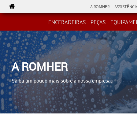
A ROMHER
ASSISTÊNCI
ENCERADEIRAS
PEÇAS
EQUIPAMENTOS
ACESSÓR
ENCERADEIRAS
PEÇAS
EQUIPAME
A ROMHER
Saiba um pouco mais sobre a nossa empresa.