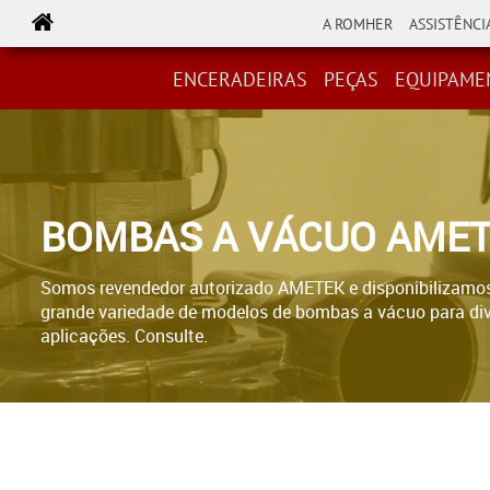
A ROMHER
ASSISTÊNCI
LINHA ROMHER
PEÇAS
EQUIPAMENTOS
ESCOVAS
ENCERADEIRAS
PEÇAS
EQUIPAME
BOMBAS A VÁCUO AME
Somos revendedor autorizado AMETEK e disponibilizamo
grande variedade de modelos de bombas a vácuo para di
aplicações. Consulte.​​​​​​​