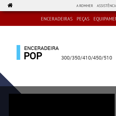
A ROMHER
ASSISTÊNCI
ENCERADEIRAS
PEÇAS
EQUIPAMENTOS
ACESSÓR
ENCERADEIRAS
PEÇAS
EQUIPAME
ENCERADEIRA
POP
300/350/410/450/510