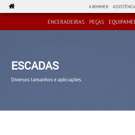
A ROMHER
ASSISTÊNCI
LINHA ROMHER
PEÇAS
EQUIPAMENTOS
ESCOVAS
ENCERADEIRAS
PEÇAS
EQUIPAME
ESCADAS
Diversos tamanhos e aplicações.