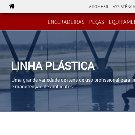
A ROMHER
ASSISTÊNCI
LINHA ROMHER
PEÇAS
EQUIPAMENTOS
ESCOVAS
ENCERADEIRAS
PEÇAS
EQUIPAME
LINHA PLÁSTICA
Uma grande variedade de itens de uso profissional para l
e manutenção de ambientes.