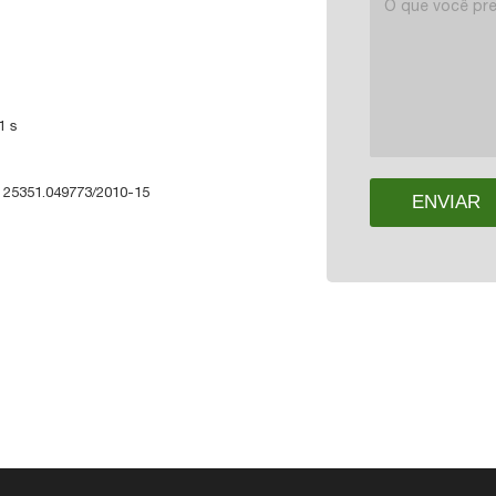
1 s
: 25351.049773/2010-15
ENVIAR