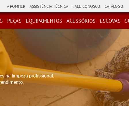
A ROMHER
ASSISTÊNCIA TÉCNICA
FALE CONOSCO
CATÁLOGO
IPAMENTOS
ESCOVAS
SUPORTES
DISCOS
FLANGES
S
PEÇAS
EQUIPAMENTOS
ACESSÓRIOS
ESCOVAS
S
es na limpeza profissional.
mento. ​​​​​​​